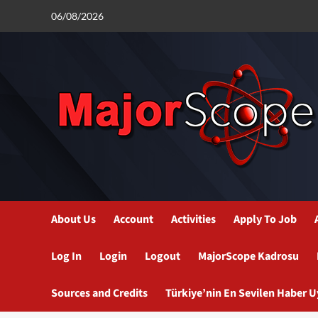
Skip
06/08/2026
to
content
About Us
Account
Activities
Apply To Job
Log In
Login
Logout
MajorScope Kadrosu
Sources and Credits
Türkiye’nin En Sevilen Haber 