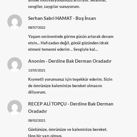
almak motivasyonumuzu artırıyor. Selamlar,
sevgiler, saygılar sunuyorum.
Serhan Sabri HAMAT
-
Boş İnsan
08/07/2022
Yaşam serüveninde görme gücün artarak devam
etsin... Hafızadan değil, gönül gözünden idrak
etmeni temenni ederim .. Sevgiyle kal...
Anonim
-
Derdine Bak Derman Oradadır
13/05/2021
Kıymetli yorumunuz için teşekkür ederim. Sizin
de ömrünüze kaleminize bereket olmasını
diliyorum.
RECEP ALİ TOPÇU
-
Derdine Bak Derman
Oradadır
08/02/2021
Gönlünüze, ömrünüze ve kaleminize bereket.
Hoş bir yazı olmuş.