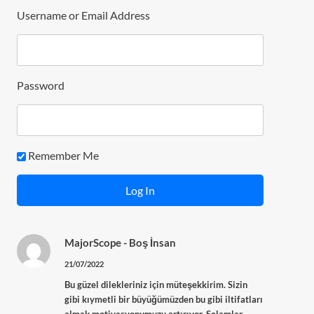
Username or Email Address
Password
Remember Me
MajorScope
-
Boş İnsan
21/07/2022
Bu güzel dilekleriniz için müteşekkirim. Sizin
gibi kıymetli bir büyüğümüzden bu gibi iltifatları