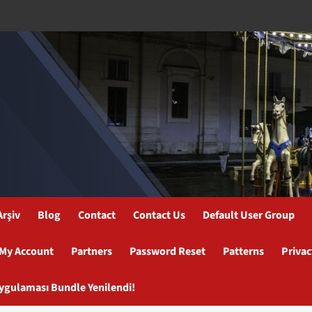
Arşiv
Blog
Contact
Contact Us
Default User Group
My Account
Partners
Password Reset
Patterns
Privac
Uygulaması Bundle Yenilendi!