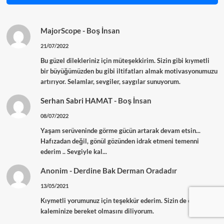
MajorScope
-
Boş İnsan
21/07/2022
Bu güzel dilekleriniz için müteşekkirim. Sizin gibi kıymetli
bir büyüğümüzden bu gibi iltifatları almak motivasyonumuzu
artırıyor. Selamlar, sevgiler, saygılar sunuyorum.
Serhan Sabri HAMAT
-
Boş İnsan
08/07/2022
Yaşam serüveninde görme gücün artarak devam etsin...
Hafızadan değil, gönül gözünden idrak etmeni temenni
ederim .. Sevgiyle kal...
Anonim
-
Derdine Bak Derman Oradadır
13/05/2021
Kıymetli yorumunuz için teşekkür ederim. Sizin de ömrünüze
kaleminize bereket olmasını diliyorum.