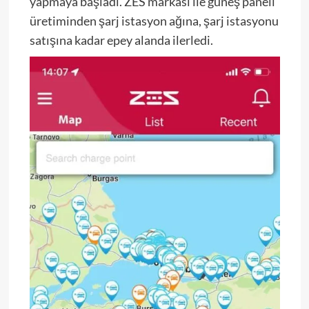
yapmaya başladı. ZES markası ile güneş paneli
üretiminden şarj istasyon ağına, şarj istasyonu
satışına kadar epey alanda ilerledi.