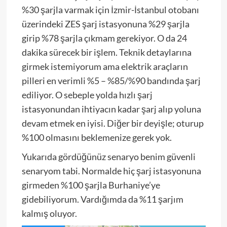
%30 şarjla varmak için İzmir-İstanbul otobanı
üzerindeki ZES şarj istasyonuna %29 şarjla
girip %78 şarjla çıkmam gerekiyor. O da 24
dakika sürecek bir işlem. Teknik detaylarına
girmek istemiyorum ama elektrik araçların
pilleri en verimli %5 – %85/%90 bandında şarj
ediliyor. O sebeple yolda hızlı şarj
istasyonundan ihtiyacın kadar şarj alıp yoluna
devam etmek en iyisi. Diğer bir deyişle; oturup
%100 olmasını beklemenize gerek yok.
Yukarıda gördüğünüz senaryo benim güvenli
senaryom tabi. Normalde hiç şarj istasyonuna
girmeden %100 şarjla Burhaniye’ye
gidebiliyorum. Vardığımda da %11 şarjım
kalmış oluyor.