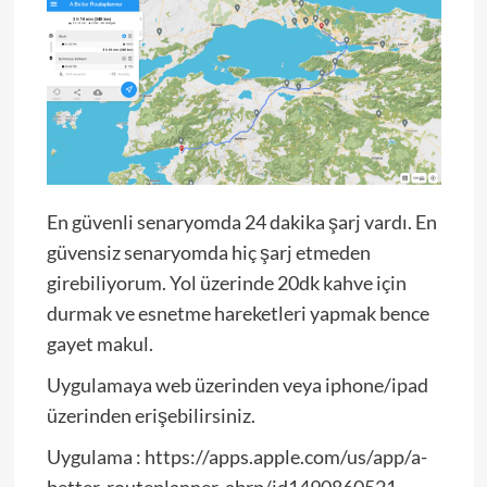
En güvenli senaryomda 24 dakika şarj vardı. En
güvensiz senaryomda hiç şarj etmeden
girebiliyorum. Yol üzerinde 20dk kahve için
durmak ve esnetme hareketleri yapmak bence
gayet makul.
Uygulamaya web üzerinden veya iphone/ipad
üzerinden erişebilirsiniz.
Uygulama : https://apps.apple.com/us/app/a-
better-routeplanner-abrp/id1490860521