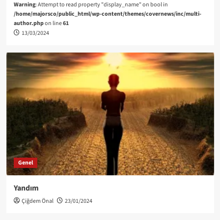
Warning
: Attempt to read property "display_name" on bool in
/home/majorsco/public_html/wp-content/themes/covernews/inc/multi-
author.php
on line
61
13/03/2024
Genel
Yandım
Çiğdem Önal
23/01/2024