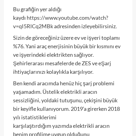
Bu grafiğin yer aldığı
kaydı
https://www.youtube.com/watch?
v=qI5RlCq2MBk
adresinden izleyebilirsiniz.
Sizin de göreceğiniz üzere ev ve işyeri toplamı
%76. Yani araç enerjisinin büyük bir kısmını ev
ve işyerindeki elektrikten sağlıyor.
Şehirlerarası mesafelerde de ZES ve eŞarj
ihtiyaçlarınızı kolaylıkla karşılıyor.
Ben kendi aracımda henüz hiç şarj problemi
yaşamadım. Üstelik elektrikli aracın
sessizliğini, yoldaki tutuşunu, çekişini büyük
bir keyifle kullanıyorum. 2019’a girerken 2018
yılı istatistiklerimi
karşılaştırdığım
yazımda
elektrikli aracın
benim profilime uygun olduğunu