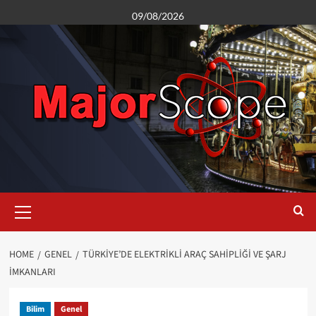
Skip
09/08/2026
to
content
Primary
Menu
HOME
GENEL
TÜRKIYE’DE ELEKTRIKLI ARAÇ SAHIPLIĞI VE ŞARJ
İMKANLARI
Bilim
Genel